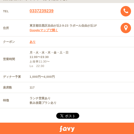
0337239239
TEL
東京都目黒区自由が丘2-9-23 ラポール自由が丘1F
住所
Googleマップで開く
クーポン
あり
月・火・水・木・金・土・日
11:00〜23:30
営業時間
お食事11:30〜
Lo 22:30
ディナー予算
1,000円〜4,000円
座席数
117
ランチ営業あり
特徴
飲み放題プランあり