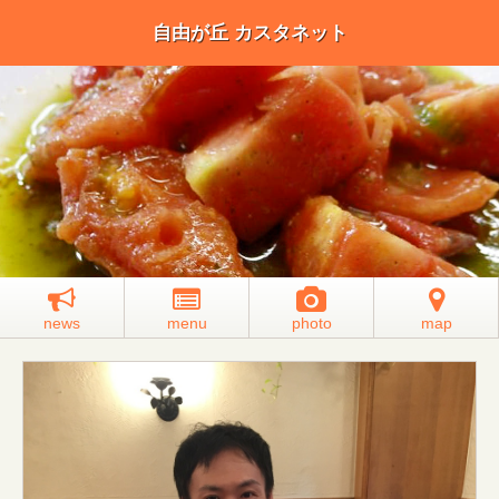
自由が丘 カスタネット
news
menu
photo
map