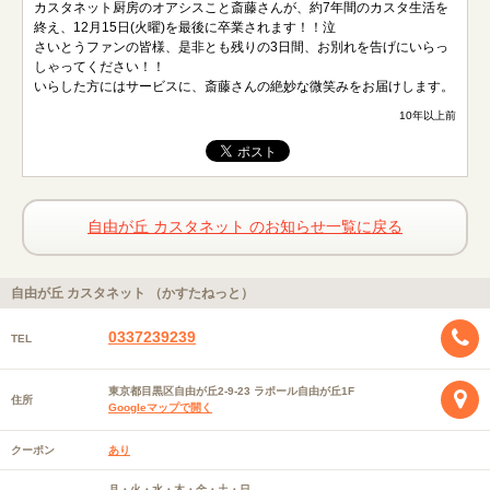
カスタネット厨房のオアシスこと斎藤さんが、約7年間のカスタ生活を
終え、12月15日(火曜)を最後に卒業されます！！泣
さいとうファンの皆様、是非とも残りの3日間、お別れを告げにいらっ
しゃってください！！
いらした方にはサービスに、斎藤さんの絶妙な微笑みをお届けします。
10年以上前
自由が丘 カスタネット のお知らせ一覧に戻る
自由が丘 カスタネット （かすたねっと）
0337239239
TEL
東京都目黒区自由が丘2-9-23 ラポール自由が丘1F
住所
Googleマップで開く
クーポン
あり
月・火・水・木・金・土・日